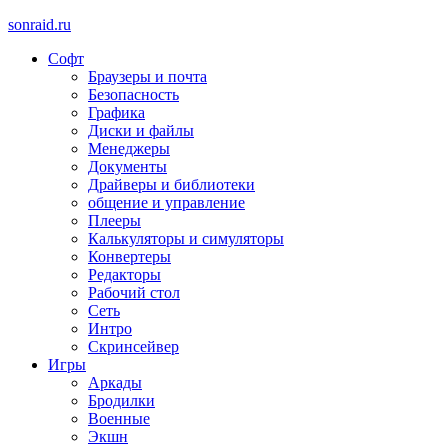
sonraid.ru
Софт
Скачивай программы, мини игры
Браузеры и почта
Безопасность
Графика
Диски и файлы
Менеджеры
Документы
Драйверы и библиотеки
общение и управление
Плееры
Калькуляторы и симуляторы
Конвертеры
Редакторы
Рабочий стол
Сеть
Интро
Скринсейвер
Игры
Аркады
Бродилки
Военные
Экшн