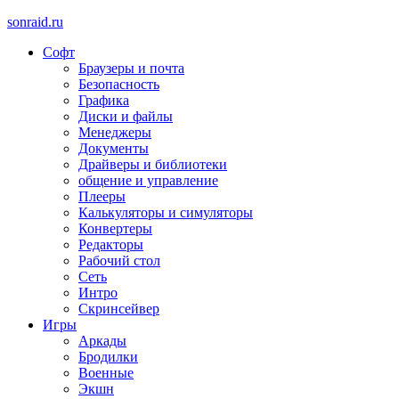
sonraid.ru
Софт
Скачивай программы, мини игры
Браузеры и почта
Безопасность
Графика
Диски и файлы
Менеджеры
Документы
Драйверы и библиотеки
общение и управление
Плееры
Калькуляторы и симуляторы
Конвертеры
Редакторы
Рабочий стол
Сеть
Интро
Скринсейвер
Игры
Аркады
Бродилки
Военные
Экшн