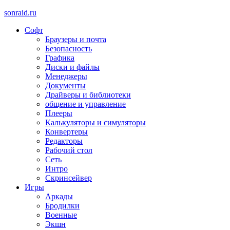
sonraid.ru
Софт
Скачивай программы, мини игры
Браузеры и почта
Безопасность
Графика
Диски и файлы
Менеджеры
Документы
Драйверы и библиотеки
общение и управление
Плееры
Калькуляторы и симуляторы
Конвертеры
Редакторы
Рабочий стол
Сеть
Интро
Скринсейвер
Игры
Аркады
Бродилки
Военные
Экшн