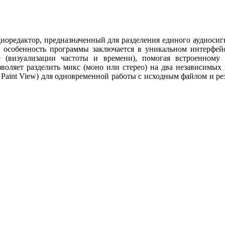
о аудиоредактор, предназначенный для разделения единого аудиос
я особенность программы заключается в уникальном интерфейс
 (визуализации частоты и времени), помогая встроенному 
озволяет разделить микс (моно или стерео) на два независимых
aint View) для одновременной работы с исходным файлом и резу