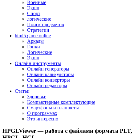
Военные
Экшн
Спорт
логические
Поиск предметов
Стратегии
html5 game online
Аркады
Гонки
Логические
Экшн
Онлайн инструменты
Онлайн генераторы
Онлайн калькуляторы
Онлайн конверторы
Онлайн редакторы
Статьи
Здоровье
Компьютерные комплектующие
Смартфоны и планшеты
О программах
Это интересно
HPGLViewer — работа с файлами формата PLT,
HPGL, HGL