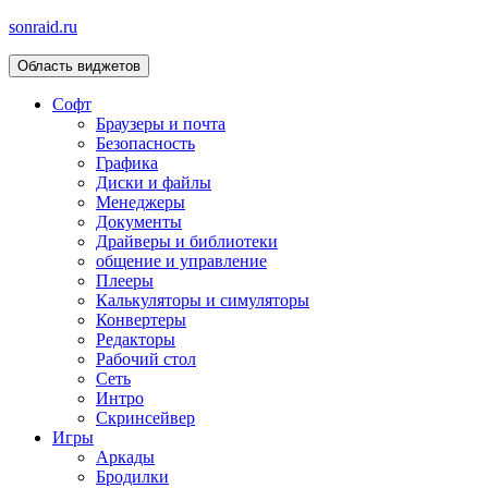
sonraid.ru
Область виджетов
Скачивай программы, мини игры
Софт
Браузеры и почта
Безопасность
Графика
Диски и файлы
Менеджеры
Документы
Драйверы и библиотеки
общение и управление
Плееры
Калькуляторы и симуляторы
Конвертеры
Редакторы
Рабочий стол
Сеть
Интро
Скринсейвер
Игры
Аркады
Бродилки