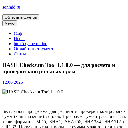
sonraid.ru
Область виджетов
Скачивай программы, мини игры
Меню
Софт
Игры
html5 game online
Онлайн инструменты
Статьи
HASH Checksum Tool 1.1.0.0 — для расчета и
проверки контрольных сумм
12.06.2026
Бесплатная программа для расчета и проверки контрольных
сумм (хэш-значений) файлов. Программа умеет рассчитывать
хэши форматов MD5, SHA1, SHA256, SHA384, SHA512 и
CRC32. Полученные контрольные суммы можно в один клик