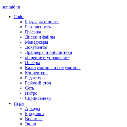
sonraid.ru
Софт
Скачивай программы, мини игры
Браузеры и почта
Безопасность
Графика
Диски и файлы
Менеджеры
Документы
Драйверы и библиотеки
общение и управление
Плееры
Калькуляторы и симуляторы
Конвертеры
Редакторы
Рабочий стол
Сеть
Интро
Скринсейвер
Игры
Аркады
Бродилки
Военные
Экшн