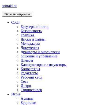
sonraid.ru
Область виджетов
Скачивай программы, мини игры
Софт
Браузеры и почта
Безопасность
Графика
Диски и файлы
Менеджеры
Документы
Драйверы и библиотеки
общение и управление
Плееры
Калькуляторы и симуляторы
Конвертеры
Редакторы
Рабочий стол
Сеть
Интро
Скринсейвер
Игры
Аркады
Бродилки