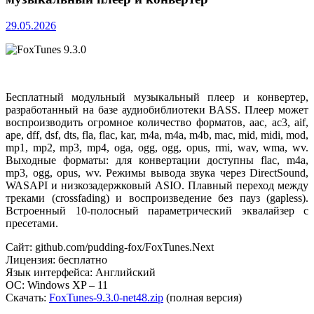
29.05.2026
Бесплатный модульный музыкальный плеер и конвертер,
разработанный на базе аудиобиблиотеки BASS. Плеер может
воспроизводить огромное количество форматов, aac, ac3, aif,
ape, dff, dsf, dts, fla, flac, kar, m4a, m4a, m4b, mac, mid, midi, mod,
mp1, mp2, mp3, mp4, oga, ogg, ogg, opus, rmi, wav, wma, wv.
Выходные форматы: для конвертации доступны flac, m4a,
mp3, ogg, opus, wv. Режимы вывода звука через DirectSound,
WASAPI и низкозадержковый ASIO. Плавный переход между
треками (crossfading) и воспроизведение без пауз (gapless).
Встроенный 10-полосный параметрический эквалайзер с
пресетами.
Сайт: github.com/pudding-fox/FoxTunes.Next
Лицензия: бесплатно
Язык интерфейса: Английский
ОС: Windows XP – 11
Скачать:
FoxTunes-9.3.0-net48.zip
(полная версия)