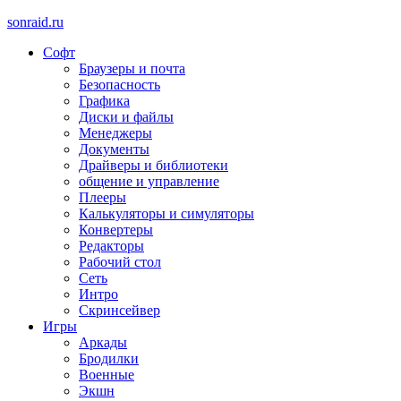
sonraid.ru
Софт
Скачивай программы, мини игры
Браузеры и почта
Безопасность
Графика
Диски и файлы
Менеджеры
Документы
Драйверы и библиотеки
общение и управление
Плееры
Калькуляторы и симуляторы
Конвертеры
Редакторы
Рабочий стол
Сеть
Интро
Скринсейвер
Игры
Аркады
Бродилки
Военные
Экшн