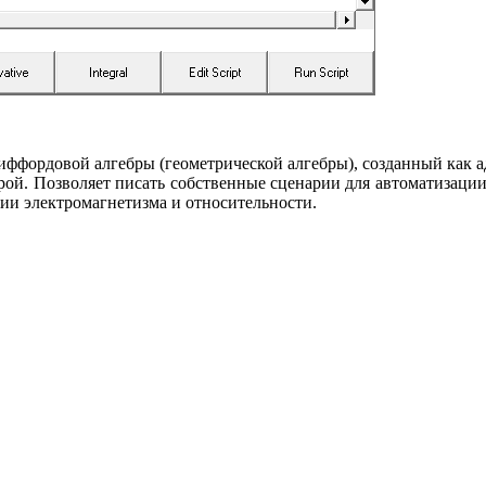
фордовой алгебры (геометрической алгебры), созданный как ад
урой. Позволяет писать собственные сценарии для автоматизаци
рии электромагнетизма и относительности.