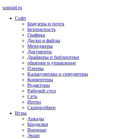
sonraid.ru
Софт
Скачивай программы, мини игры
Браузеры и почта
Безопасность
Графика
Диски и файлы
Менеджеры
Документы
Драйверы и библиотеки
общение и управление
Плееры
Калькуляторы и симуляторы
Конвертеры
Редакторы
Рабочий стол
Сеть
Интро
Скринсейвер
Игры
Аркады
Бродилки
Военные
Экшн