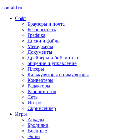
sonraid.ru
Софт
Скачивай программы, мини игры
Браузеры и почта
Безопасность
Графика
Диски и файлы
Менеджеры
Документы
Драйверы и библиотеки
общение и управление
Плееры
Калькуляторы и симуляторы
Конвертеры
Редакторы
Рабочий стол
Сеть
Интро
Скринсейвер
Игры
Аркады
Бродилки
Военные
Экшн