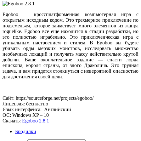
Egoboo — кроссплатформенная компьютерная игра с
открытым исходным кодом. Это трехмерное приключение по
подземельям, которое заимствует много элементов из жанра
roguelike. Egoboo все еще находится в стадии разработки, но
это полностью играбельно. Это приключенческая игра с
уникальным настроением и стилем. В Egoboo вы будете
убивать орды мерзких монстров, исследовать множество
необычных локаций и получать массу действительно крутой
добычи. Ваше окончательное задание — спасти лорда
епископа, короля страны, от злого Драколича. Это трудная
задача, и вам придется столкнуться с невероятной опасностью
для достижения своей цели.
Сайт: https://sourceforge.net/projects/egoboo/
Лицензия: бесплатно
Язык интерфейса: Английский
ОС: Windows XP – 10
Скачать:
Egoboo 2.8.1
Бродилки