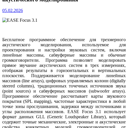
05.02.2026
Бесплатное программное обеспечение для трехмерного
акустического моделирования, используемое для
проектирования и настройки звуковых систем, включая
линейные массивы, сабвуферные массивы и обычные
громкоговорители. Программа позволяет моделировать
прямое звучание акустических систем в трех измерениях,
отображая результаты в горизонтальных и вертикальных
плоскостях. Поддерживается моделирование линейных
массивов (line arrays), цифровых управляемых колонн (digitally
steered columns), традиционных точечных источников звука
(point sources) и сабвуферных массивов (subwoofer arrays).
Программное обеспечение рассчитывает карты звукового
покрытия (SPL mapping), частотные характеристики в любой
точке зоны прослушивания, задержки между источниками и
углы расположения массивов. EASE Focus 3.1 использует
формат данных GLL (Generic Loudspeaker Library), который
содержит точные механические, электронные и акустические
свойства конкретных моделей громкоговорителей от