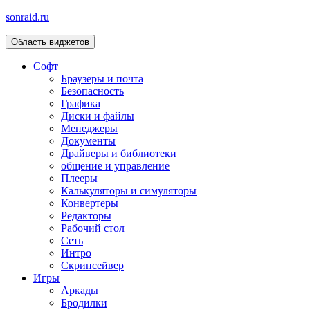
sonraid.ru
Область виджетов
Скачивай программы, мини игры
Софт
Браузеры и почта
Безопасность
Графика
Диски и файлы
Менеджеры
Документы
Драйверы и библиотеки
общение и управление
Плееры
Калькуляторы и симуляторы
Конвертеры
Редакторы
Рабочий стол
Сеть
Интро
Скринсейвер
Игры
Аркады
Бродилки