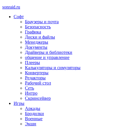
sonraid.ru
Софт
Скачивай программы, мини игры
Браузеры и почта
Безопасность
Графика
Диски и файлы
Менеджеры
Документы
Драйверы и библиотеки
общение и управление
Плееры
Калькуляторы и симуляторы
Конвертеры
Редакторы
Рабочий стол
Сеть
Интро
Скринсейвер
Игры
Аркады
Бродилки
Военные
Экшн