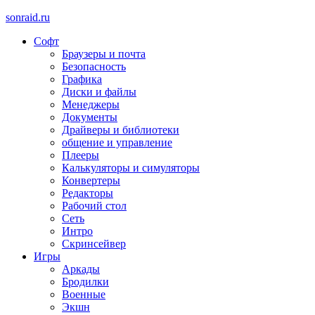
sonraid.ru
Софт
Скачивай программы, мини игры
Браузеры и почта
Безопасность
Графика
Диски и файлы
Менеджеры
Документы
Драйверы и библиотеки
общение и управление
Плееры
Калькуляторы и симуляторы
Конвертеры
Редакторы
Рабочий стол
Сеть
Интро
Скринсейвер
Игры
Аркады
Бродилки
Военные
Экшн