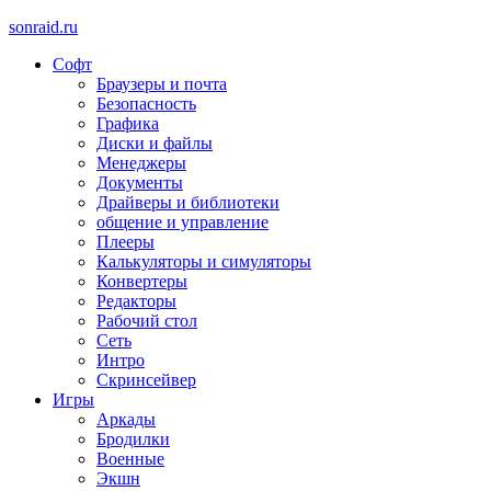
sonraid.ru
Софт
Скачивай программы, мини игры
Браузеры и почта
Безопасность
Графика
Диски и файлы
Менеджеры
Документы
Драйверы и библиотеки
общение и управление
Плееры
Калькуляторы и симуляторы
Конвертеры
Редакторы
Рабочий стол
Сеть
Интро
Скринсейвер
Игры
Аркады
Бродилки
Военные
Экшн