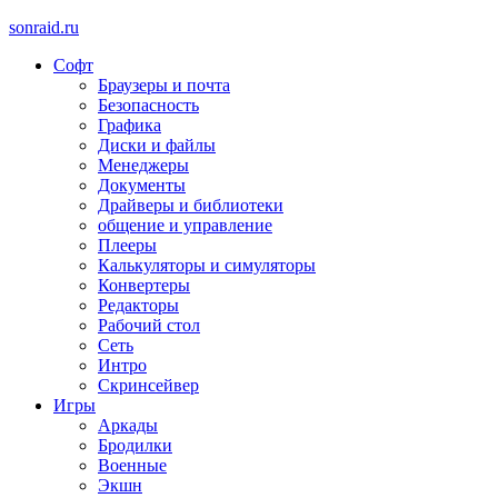
sonraid.ru
Софт
Скачивай программы, мини игры
Браузеры и почта
Безопасность
Графика
Диски и файлы
Менеджеры
Документы
Драйверы и библиотеки
общение и управление
Плееры
Калькуляторы и симуляторы
Конвертеры
Редакторы
Рабочий стол
Сеть
Интро
Скринсейвер
Игры
Аркады
Бродилки
Военные
Экшн