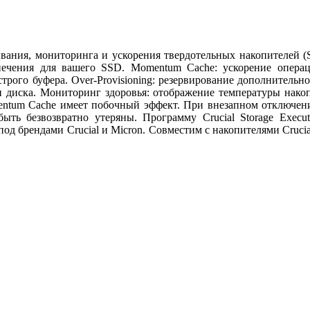
вания, мониторинга и ускорения твердотельных накопителей (S
печения для вашего SSD. Momentum Cache: ускорение операц
строго буфера. Over-Provisioning: резервирование дополнительн
 диска.
Мониторинг здоровья: отображение температуры накопи
ntum Cache имеет побочный эффект. При внезапном отключении
ть безвозвратно утеряны. Программу Crucial Storage Execu
 брендами Crucial и Micron. Совместим с накопителями Crucial X10