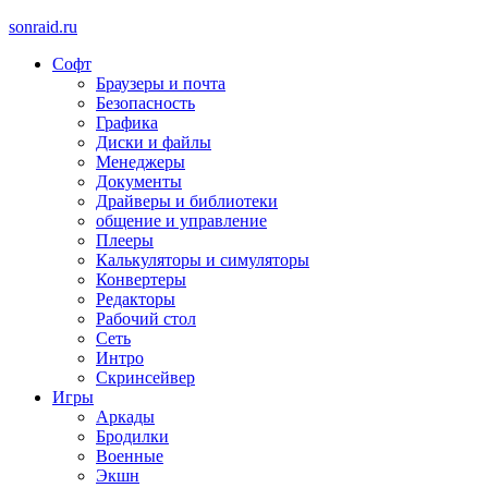
sonraid.ru
Софт
Скачивай программы, мини игры
Браузеры и почта
Безопасность
Графика
Диски и файлы
Менеджеры
Документы
Драйверы и библиотеки
общение и управление
Плееры
Калькуляторы и симуляторы
Конвертеры
Редакторы
Рабочий стол
Сеть
Интро
Скринсейвер
Игры
Аркады
Бродилки
Военные
Экшн