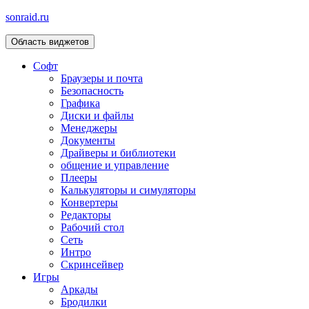
sonraid.ru
Область виджетов
Скачивай программы, мини игры
Софт
Браузеры и почта
Безопасность
Графика
Диски и файлы
Менеджеры
Документы
Драйверы и библиотеки
общение и управление
Плееры
Калькуляторы и симуляторы
Конвертеры
Редакторы
Рабочий стол
Сеть
Интро
Скринсейвер
Игры
Аркады
Бродилки