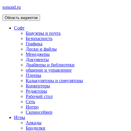
sonraid.ru
Область виджетов
Скачивай программы, мини игры
Софт
Браузеры и почта
Безопасность
Графика
Диски и файлы
Менеджеры
Документы
Драйверы и библиотеки
общение и управление
Плееры
Калькуляторы и симуляторы
Конвертеры
Редакторы
Рабочий стол
Сеть
Интро
Скринсейвер
Игры
Аркады
Бродилки