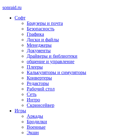
sonraid.ru
Софт
Скачивай программы, мини игры
Браузеры и почта
Безопасность
Графика
Диски и файлы
Менеджеры
Документы
Драйверы и библиотеки
общение и управление
Плееры
Калькуляторы и симуляторы
Конвертеры
Редакторы
Рабочий стол
Сеть
Интро
Скринсейвер
Игры
Аркады
Бродилки
Военные
Экшн