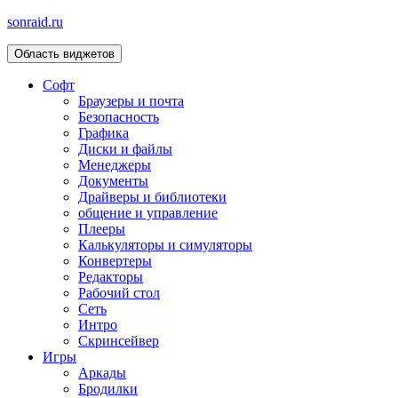
sonraid.ru
Область виджетов
Скачивай программы, мини игры
Софт
Браузеры и почта
Безопасность
Графика
Диски и файлы
Менеджеры
Документы
Драйверы и библиотеки
общение и управление
Плееры
Калькуляторы и симуляторы
Конвертеры
Редакторы
Рабочий стол
Сеть
Интро
Скринсейвер
Игры
Аркады
Бродилки