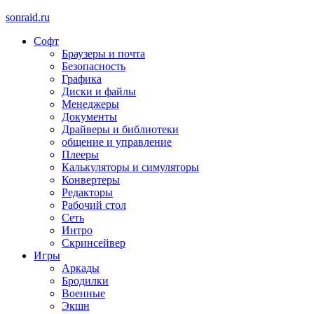
sonraid.ru
Софт
Скачивай программы, мини игры
Браузеры и почта
Безопасность
Графика
Диски и файлы
Менеджеры
Документы
Драйверы и библиотеки
общение и управление
Плееры
Калькуляторы и симуляторы
Конвертеры
Редакторы
Рабочий стол
Сеть
Интро
Скринсейвер
Игры
Аркады
Бродилки
Военные
Экшн