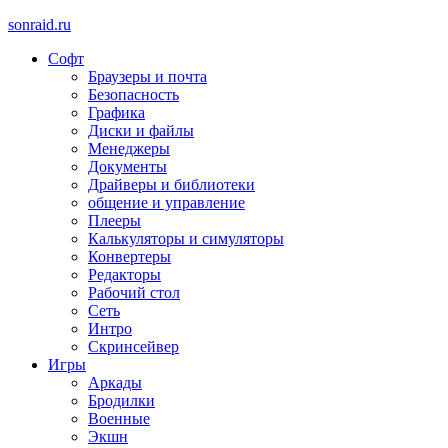
sonraid.ru
Софт
Скачивай программы, мини игры
Браузеры и почта
Безопасность
Графика
Диски и файлы
Менеджеры
Документы
Драйверы и библиотеки
общение и управление
Плееры
Калькуляторы и симуляторы
Конвертеры
Редакторы
Рабочий стол
Сеть
Интро
Скринсейвер
Игры
Аркады
Бродилки
Военные
Экшн