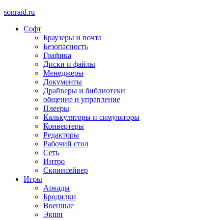
sonraid.ru
Софт
Скачивай программы, мини игры
Браузеры и почта
Безопасность
Графика
Диски и файлы
Менеджеры
Документы
Драйверы и библиотеки
общение и управление
Плееры
Калькуляторы и симуляторы
Конвертеры
Редакторы
Рабочий стол
Сеть
Интро
Скринсейвер
Игры
Аркады
Бродилки
Военные
Экшн