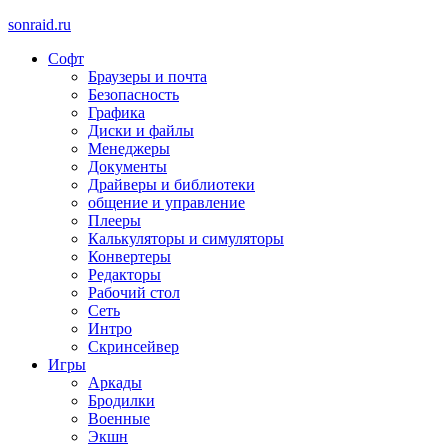
sonraid.ru
Софт
Скачивай программы, мини игры
Браузеры и почта
Безопасность
Графика
Диски и файлы
Менеджеры
Документы
Драйверы и библиотеки
общение и управление
Плееры
Калькуляторы и симуляторы
Конвертеры
Редакторы
Рабочий стол
Сеть
Интро
Скринсейвер
Игры
Аркады
Бродилки
Военные
Экшн