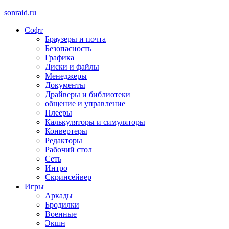
sonraid.ru
Софт
Скачивай программы, мини игры
Браузеры и почта
Безопасность
Графика
Диски и файлы
Менеджеры
Документы
Драйверы и библиотеки
общение и управление
Плееры
Калькуляторы и симуляторы
Конвертеры
Редакторы
Рабочий стол
Сеть
Интро
Скринсейвер
Игры
Аркады
Бродилки
Военные
Экшн