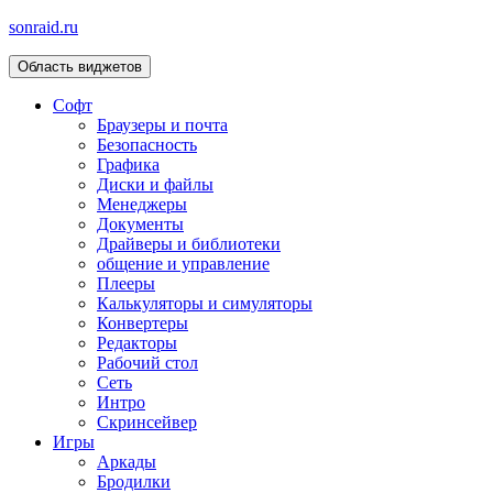
sonraid.ru
Область виджетов
Скачивай программы, мини игры
Софт
Браузеры и почта
Безопасность
Графика
Диски и файлы
Менеджеры
Документы
Драйверы и библиотеки
общение и управление
Плееры
Калькуляторы и симуляторы
Конвертеры
Редакторы
Рабочий стол
Сеть
Интро
Скринсейвер
Игры
Аркады
Бродилки