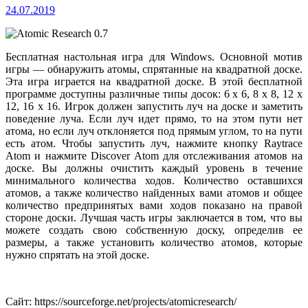
24.07.2019
Бесплатная настольная игра для Windows. Основной мотив
игры — обнаружить атомы, спрятанные на квадратной доске.
Эта игра играется на квадратной доске. В этой бесплатной
программе доступны различные типы досок: 6 x 6, 8 x 8, 12 x
12, 16 x 16. Игрок должен запустить луч на доске и заметить
поведение луча. Если луч идет прямо, то на этом пути нет
атома, но если луч отклоняется под прямым углом, то на пути
есть атом. Чтобы запустить луч, нажмите кнопку Raytrace
Atom и нажмите Discover Atom для отслеживания атомов на
доске.
Вы должны очистить каждый уровень в течение
минимального количества ходов. Количество оставшихся
атомов, а также количество найденных вами атомов и общее
количество предпринятых вами ходов показано на правой
стороне доски. Лучшая часть игры заключается в том, что вы
можете создать свою собственную доску, определив ее
размеры, а также установить количество атомов, которые
нужно спрятать на этой доске.
Сайт: https://sourceforge.net/projects/atomicresearch/