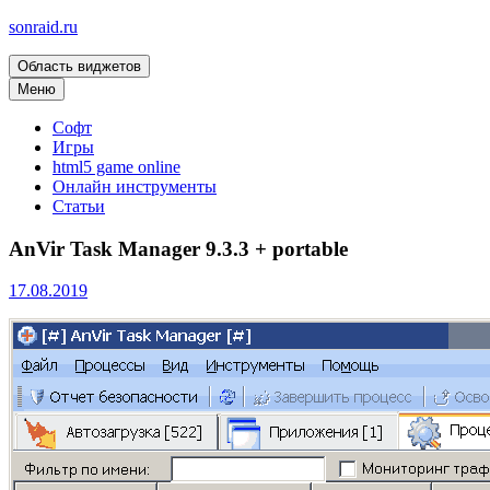
sonraid.ru
Область виджетов
Скачивай программы, мини игры
Меню
Софт
Игры
html5 game online
Онлайн инструменты
Статьи
AnVir Task Manager 9.3.3 + portable
17.08.2019