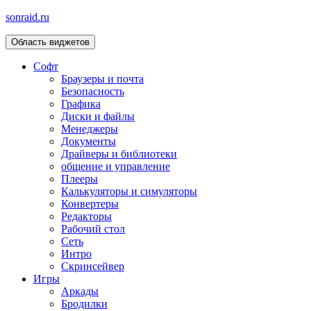
sonraid.ru
Область виджетов
Скачивай программы, мини игры
Софт
Браузеры и почта
Безопасность
Графика
Диски и файлы
Менеджеры
Документы
Драйверы и библиотеки
общение и управление
Плееры
Калькуляторы и симуляторы
Конвертеры
Редакторы
Рабочий стол
Сеть
Интро
Скринсейвер
Игры
Аркады
Бродилки