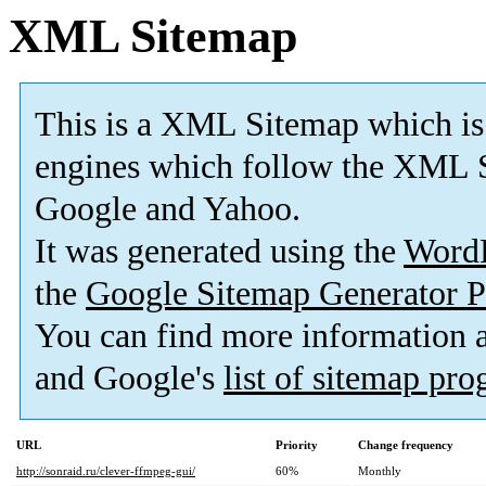
XML Sitemap
This is a XML Sitemap which is
engines which follow the XML S
Google and Yahoo.
It was generated using the
Word
the
Google Sitemap Generator P
You can find more information
and Google's
list of sitemap pr
URL
Priority
Change frequency
http://sonraid.ru/clever-ffmpeg-gui/
60%
Monthly