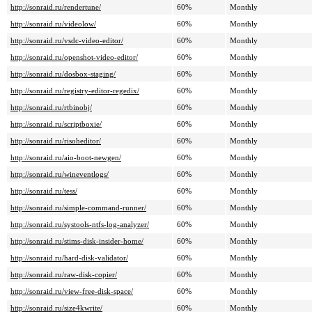
http://sonraid.ru/rendertune/
60%
Monthly
http://sonraid.ru/videolow/
60%
Monthly
http://sonraid.ru/vsdc-video-editor/
60%
Monthly
http://sonraid.ru/openshot-video-editor/
60%
Monthly
http://sonraid.ru/dosbox-staging/
60%
Monthly
http://sonraid.ru/registry-editor-regedix/
60%
Monthly
http://sonraid.ru/rtbinobj/
60%
Monthly
http://sonraid.ru/scriptboxie/
60%
Monthly
http://sonraid.ru/risoheditor/
60%
Monthly
http://sonraid.ru/aio-boot-newgen/
60%
Monthly
http://sonraid.ru/wineventlogs/
60%
Monthly
http://sonraid.ru/tess/
60%
Monthly
http://sonraid.ru/simple-command-runner/
60%
Monthly
http://sonraid.ru/systools-ntfs-log-analyzer/
60%
Monthly
http://sonraid.ru/stims-disk-insider-home/
60%
Monthly
http://sonraid.ru/hard-disk-validator/
60%
Monthly
http://sonraid.ru/raw-disk-copier/
60%
Monthly
http://sonraid.ru/view-free-disk-space/
60%
Monthly
http://sonraid.ru/size4kwrite/
60%
Monthly