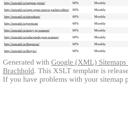
http://sonraid.ru/netgear-genie/
60%
Monthly
http://sonraid.ru/ospe-open-source-packet-editor/
60%
Monthly
http://sonraid.ru/nitroshare/
60%
Monthly
http://sonraid.ru/portscan/
60%
Monthly
http://sonraid.ru/angry-ip-scanner/
60%
Monthly
http://sonraid.ru/solarwinds-port-scanner/
60%
Monthly
http://sonraid.ru/diagaxon/
60%
Monthly
http://sonraid.ru/dirsync/
60%
Monthly
Generated with
Google (XML) Sitemaps G
Brachhold
. This XSLT template is releas
If you have problems with your sitemap p