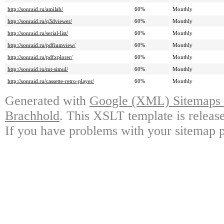
http://sonraid.ru/amilab/
60%
Monthly
http://sonraid.ru/q3dviewer/
60%
Monthly
http://sonraid.ru/serial-list/
60%
Monthly
http://sonraid.ru/pdfiumview/
60%
Monthly
http://sonraid.ru/pdfxplorer/
60%
Monthly
http://sonraid.ru/mt-simul/
60%
Monthly
http://sonraid.ru/cassette-retro-player/
60%
Monthly
Generated with
Google (XML) Sitemaps G
Brachhold
. This XSLT template is releas
If you have problems with your sitemap p