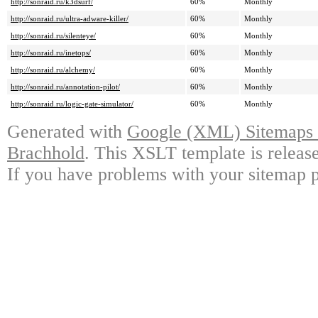
http://sonraid.ru/k3dsurf/
60%
Monthly
http://sonraid.ru/ultra-adware-killer/
60%
Monthly
http://sonraid.ru/silenteye/
60%
Monthly
http://sonraid.ru/inetops/
60%
Monthly
http://sonraid.ru/alchemy/
60%
Monthly
http://sonraid.ru/annotation-pilot/
60%
Monthly
http://sonraid.ru/logic-gate-simulator/
60%
Monthly
Generated with
Google (XML) Sitemaps G
Brachhold
. This XSLT template is releas
If you have problems with your sitemap p