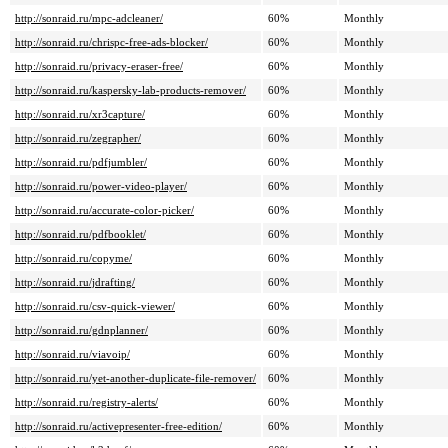
http://sonraid.ru/mpc-adcleaner/
60%
Monthly
http://sonraid.ru/chrispc-free-ads-blocker/
60%
Monthly
http://sonraid.ru/privacy-eraser-free/
60%
Monthly
http://sonraid.ru/kaspersky-lab-products-remover/
60%
Monthly
http://sonraid.ru/xr3capture/
60%
Monthly
http://sonraid.ru/zegrapher/
60%
Monthly
http://sonraid.ru/pdfjumbler/
60%
Monthly
http://sonraid.ru/power-video-player/
60%
Monthly
http://sonraid.ru/accurate-color-picker/
60%
Monthly
http://sonraid.ru/pdfbooklet/
60%
Monthly
http://sonraid.ru/copyme/
60%
Monthly
http://sonraid.ru/jdrafting/
60%
Monthly
http://sonraid.ru/csv-quick-viewer/
60%
Monthly
http://sonraid.ru/gdnplanner/
60%
Monthly
http://sonraid.ru/viavoip/
60%
Monthly
http://sonraid.ru/yet-another-duplicate-file-remover/
60%
Monthly
http://sonraid.ru/registry-alerts/
60%
Monthly
http://sonraid.ru/activepresenter-free-edition/
60%
Monthly