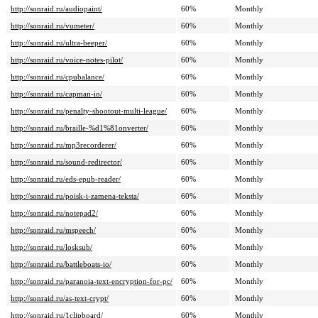
http://sonraid.ru/audiopaint/
60%
Monthly
http://sonraid.ru/vumeter/
60%
Monthly
http://sonraid.ru/ultra-beeper/
60%
Monthly
http://sonraid.ru/voice-notes-pilot/
60%
Monthly
http://sonraid.ru/cpubalance/
60%
Monthly
http://sonraid.ru/capman-io/
60%
Monthly
http://sonraid.ru/penalty-shootout-multi-league/
60%
Monthly
http://sonraid.ru/braille-%d1%81onverter/
60%
Monthly
http://sonraid.ru/mp3recorderer/
60%
Monthly
http://sonraid.ru/sound-redirector/
60%
Monthly
http://sonraid.ru/eds-epub-reader/
60%
Monthly
http://sonraid.ru/poisk-i-zamena-teksta/
60%
Monthly
http://sonraid.ru/notepad2/
60%
Monthly
http://sonraid.ru/mspeech/
60%
Monthly
http://sonraid.ru/losksub/
60%
Monthly
http://sonraid.ru/battleboats-io/
60%
Monthly
http://sonraid.ru/paranoia-text-encryption-for-pc/
60%
Monthly
http://sonraid.ru/as-text-crypt/
60%
Monthly
http://sonraid.ru/1clipboard/
60%
Monthly