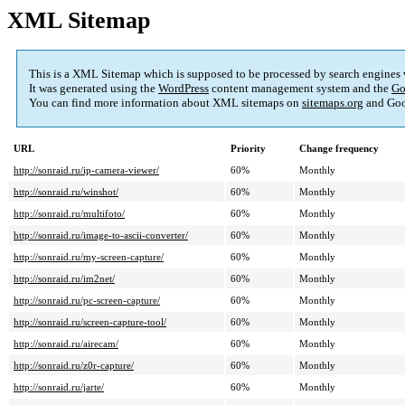
XML Sitemap
This is a XML Sitemap which is supposed to be processed by search engines
It was generated using the
WordPress
content management system and the
Go
You can find more information about XML sitemaps on
sitemaps.org
and Goo
URL
Priority
Change frequency
http://sonraid.ru/ip-camera-viewer/
60%
Monthly
http://sonraid.ru/winshot/
60%
Monthly
http://sonraid.ru/multifoto/
60%
Monthly
http://sonraid.ru/image-to-ascii-converter/
60%
Monthly
http://sonraid.ru/my-screen-capture/
60%
Monthly
http://sonraid.ru/im2net/
60%
Monthly
http://sonraid.ru/pc-screen-capture/
60%
Monthly
http://sonraid.ru/screen-capture-tool/
60%
Monthly
http://sonraid.ru/airecam/
60%
Monthly
http://sonraid.ru/z0r-capture/
60%
Monthly
http://sonraid.ru/jarte/
60%
Monthly