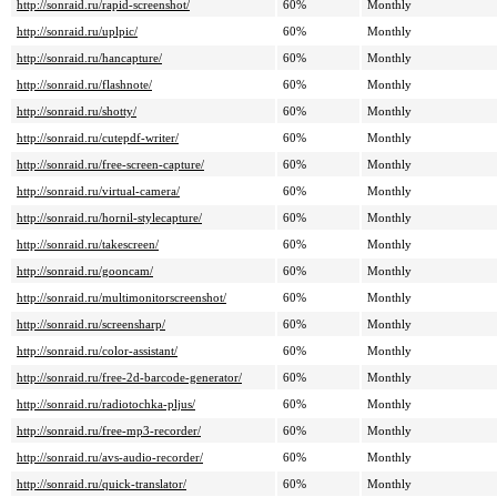
http://sonraid.ru/rapid-screenshot/
60%
Monthly
http://sonraid.ru/uplpic/
60%
Monthly
http://sonraid.ru/hancapture/
60%
Monthly
http://sonraid.ru/flashnote/
60%
Monthly
http://sonraid.ru/shotty/
60%
Monthly
http://sonraid.ru/cutepdf-writer/
60%
Monthly
http://sonraid.ru/free-screen-capture/
60%
Monthly
http://sonraid.ru/virtual-camera/
60%
Monthly
http://sonraid.ru/hornil-stylecapture/
60%
Monthly
http://sonraid.ru/takescreen/
60%
Monthly
http://sonraid.ru/gooncam/
60%
Monthly
http://sonraid.ru/multimonitorscreenshot/
60%
Monthly
http://sonraid.ru/screensharp/
60%
Monthly
http://sonraid.ru/color-assistant/
60%
Monthly
http://sonraid.ru/free-2d-barcode-generator/
60%
Monthly
http://sonraid.ru/radiotochka-pljus/
60%
Monthly
http://sonraid.ru/free-mp3-recorder/
60%
Monthly
http://sonraid.ru/avs-audio-recorder/
60%
Monthly
http://sonraid.ru/quick-translator/
60%
Monthly