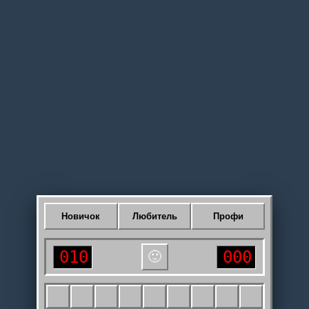
Новичок
Любитель
Профи
010
000
🙂