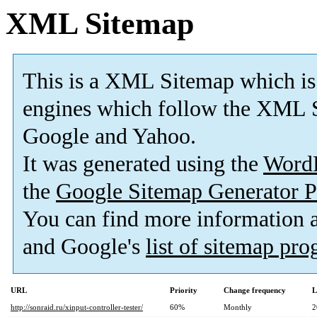
XML Sitemap
This is a XML Sitemap which is
engines which follow the XML S
Google and Yahoo.
It was generated using the
Word
the
Google Sitemap Generator P
You can find more information
and Google's
list of sitemap pr
URL
Priority
Change frequency
L
http://sonraid.ru/xinput-controller-tester/
60%
Monthly
2