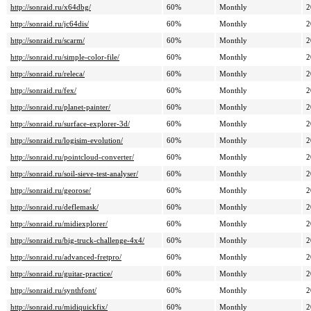
http://sonraid.ru/x64dbg/
60%
Monthly
2
http://sonraid.ru/jc64dis/
60%
Monthly
2
http://sonraid.ru/scarm/
60%
Monthly
2
http://sonraid.ru/simple-color-file/
60%
Monthly
2
http://sonraid.ru/releca/
60%
Monthly
2
http://sonraid.ru/fex/
60%
Monthly
2
http://sonraid.ru/planet-painter/
60%
Monthly
2
http://sonraid.ru/surface-explorer-3d/
60%
Monthly
2
http://sonraid.ru/logisim-evolution/
60%
Monthly
2
http://sonraid.ru/pointcloud-converter/
60%
Monthly
2
http://sonraid.ru/soil-sieve-test-analyser/
60%
Monthly
2
http://sonraid.ru/georose/
60%
Monthly
2
http://sonraid.ru/deflemask/
60%
Monthly
2
http://sonraid.ru/midiexplorer/
60%
Monthly
2
http://sonraid.ru/big-truck-challenge-4x4/
60%
Monthly
2
http://sonraid.ru/advanced-fretpro/
60%
Monthly
2
http://sonraid.ru/guitar-practice/
60%
Monthly
2
http://sonraid.ru/synthfont/
60%
Monthly
2
http://sonraid.ru/midiquickfix/
60%
Monthly
2