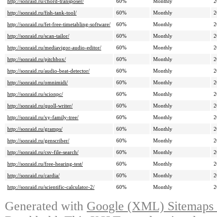
http://sonraid.ru/chord-transposer/
60%
Monthly
2
http://sonraid.ru/fish-tank-tool/
60%
Monthly
2
http://sonraid.ru/fet-free-timetabling-software/
60%
Monthly
2
http://sonraid.ru/scan-tailor/
60%
Monthly
2
http://sonraid.ru/mediavigor-audio-editor/
60%
Monthly
2
http://sonraid.ru/pitchbox/
60%
Monthly
2
http://sonraid.ru/audio-beat-detector/
60%
Monthly
2
http://sonraid.ru/omnimidi/
60%
Monthly
2
http://sonraid.ru/scionpc/
60%
Monthly
2
http://sonraid.ru/quoll-writer/
60%
Monthly
2
http://sonraid.ru/xy-family-tree/
60%
Monthly
2
http://sonraid.ru/gramps/
60%
Monthly
2
http://sonraid.ru/genscriber/
60%
Monthly
2
http://sonraid.ru/csv-file-search/
60%
Monthly
2
http://sonraid.ru/free-hearing-test/
60%
Monthly
2
http://sonraid.ru/cardia/
60%
Monthly
2
http://sonraid.ru/scientific-calculator-2/
60%
Monthly
2
Generated with
Google (XML) Sitemaps G