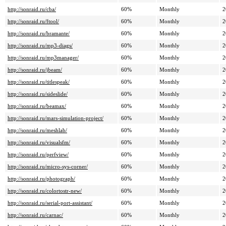
http://sonraid.ru/cba/
60%
Monthly
2
http://sonraid.ru/ftool/
60%
Monthly
2
http://sonraid.ru/bramante/
60%
Monthly
2
http://sonraid.ru/mp3-diags/
60%
Monthly
2
http://sonraid.ru/mp3manager/
60%
Monthly
2
http://sonraid.ru/jbeam/
60%
Monthly
2
http://sonraid.ru/titlespeak/
60%
Monthly
2
http://sonraid.ru/sideslide/
60%
Monthly
2
http://sonraid.ru/beamax/
60%
Monthly
2
http://sonraid.ru/mars-simulation-project/
60%
Monthly
2
http://sonraid.ru/meshlab/
60%
Monthly
2
http://sonraid.ru/visualsfm/
60%
Monthly
2
http://sonraid.ru/perfview/
60%
Monthly
2
http://sonraid.ru/micro-sys-corner/
60%
Monthly
2
http://sonraid.ru/photograph/
60%
Monthly
2
http://sonraid.ru/colortostr-new/
60%
Monthly
2
http://sonraid.ru/serial-port-assistant/
60%
Monthly
2
http://sonraid.ru/carnac/
60%
Monthly
2