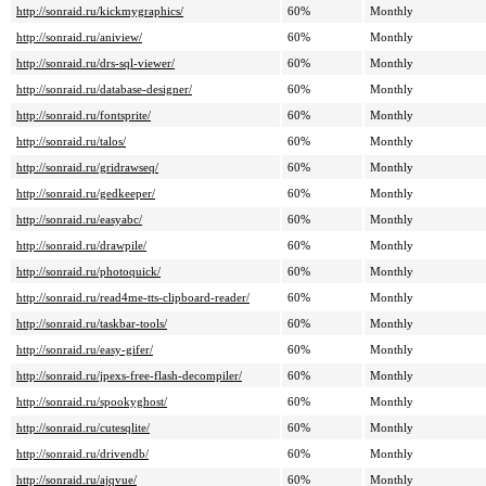
http://sonraid.ru/kickmygraphics/
60%
Monthly
http://sonraid.ru/aniview/
60%
Monthly
http://sonraid.ru/drs-sql-viewer/
60%
Monthly
http://sonraid.ru/database-designer/
60%
Monthly
http://sonraid.ru/fontsprite/
60%
Monthly
http://sonraid.ru/talos/
60%
Monthly
http://sonraid.ru/gridrawseq/
60%
Monthly
http://sonraid.ru/gedkeeper/
60%
Monthly
http://sonraid.ru/easyabc/
60%
Monthly
http://sonraid.ru/drawpile/
60%
Monthly
http://sonraid.ru/photoquick/
60%
Monthly
http://sonraid.ru/read4me-tts-clipboard-reader/
60%
Monthly
http://sonraid.ru/taskbar-tools/
60%
Monthly
http://sonraid.ru/easy-gifer/
60%
Monthly
http://sonraid.ru/jpexs-free-flash-decompiler/
60%
Monthly
http://sonraid.ru/spookyghost/
60%
Monthly
http://sonraid.ru/cutesqlite/
60%
Monthly
http://sonraid.ru/drivendb/
60%
Monthly
http://sonraid.ru/ajqvue/
60%
Monthly