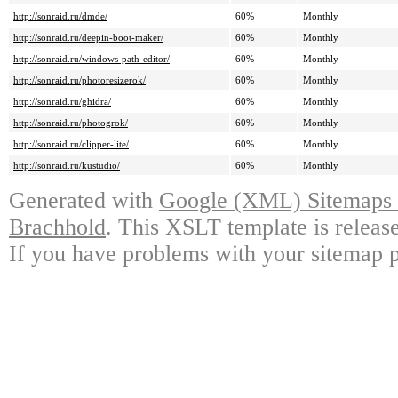
http://sonraid.ru/dmde/
60%
Monthly
http://sonraid.ru/deepin-boot-maker/
60%
Monthly
http://sonraid.ru/windows-path-editor/
60%
Monthly
http://sonraid.ru/photoresizerok/
60%
Monthly
http://sonraid.ru/ghidra/
60%
Monthly
http://sonraid.ru/photogrok/
60%
Monthly
http://sonraid.ru/clipper-lite/
60%
Monthly
http://sonraid.ru/kustudio/
60%
Monthly
Generated with
Google (XML) Sitemaps G
Brachhold
. This XSLT template is releas
If you have problems with your sitemap p