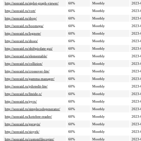
http://sonraid.ru/siplot-graph-viewer/
60%
Monthly
2023-
http://sonraid.ru/vott/
60%
Monthly
2023-
http://sonraid.ru/drop/
60%
Monthly
2023-
http://sonraid.ru/boomega/
60%
Monthly
2023-
http://sonraid.ru/lognote/
60%
Monthly
2023-
http://sonraid.ru/shoes/
60%
Monthly
2023-
http://sonraid.ru/shiftpicdate-gui/
60%
Monthly
2023-
http://sonraid.ru/elementable/
60%
Monthly
2023-
http://sonraid.ru/collizion/
60%
Monthly
2023-
http://sonraid.ru/crossover-lite/
60%
Monthly
2023-
http://sonraid.ru/gamma-manager/
60%
Monthly
2023-
http://sonraid.ru/pilotedit-lite/
60%
Monthly
2023-
http://sonraid.ru/liteide-x/
60%
Monthly
2023-
http://sonraid.ru/pyrx/
60%
Monthly
2023-
http://sonraid.ru/simplecodegenerator/
60%
Monthly
2023-
http://sonraid.ru/kotobee-reader/
60%
Monthly
2023-
http://sonraid.ru/gerayis/
60%
Monthly
2023-
http://sonraid.ru/sioyek/
60%
Monthly
2023-
http://sonraid.ru/customfilecopier/
60%
Monthly
2023-