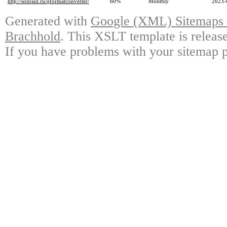
http://sonraid.ru/qformatconverter/
60%
Monthly
2023-
Generated with
Google (XML) Sitemaps G
Brachhold
. This XSLT template is releas
If you have problems with your sitemap p