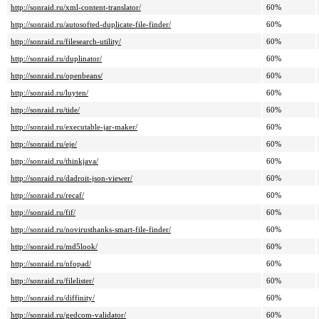
http://sonraid.ru/xml-content-translator/
60%
http://sonraid.ru/autosofted-duplicate-file-finder/
60%
http://sonraid.ru/filesearch-utility/
60%
http://sonraid.ru/duplinator/
60%
http://sonraid.ru/openbeans/
60%
http://sonraid.ru/luyten/
60%
http://sonraid.ru/tide/
60%
http://sonraid.ru/executable-jar-maker/
60%
http://sonraid.ru/eje/
60%
http://sonraid.ru/thinkjava/
60%
http://sonraid.ru/dadroit-json-viewer/
60%
http://sonraid.ru/recaf/
60%
http://sonraid.ru/fif/
60%
http://sonraid.ru/novirusthanks-smart-file-finder/
60%
http://sonraid.ru/md5look/
60%
http://sonraid.ru/nfopad/
60%
http://sonraid.ru/filelister/
60%
http://sonraid.ru/diffinity/
60%
http://sonraid.ru/gedcom-validator/
60%