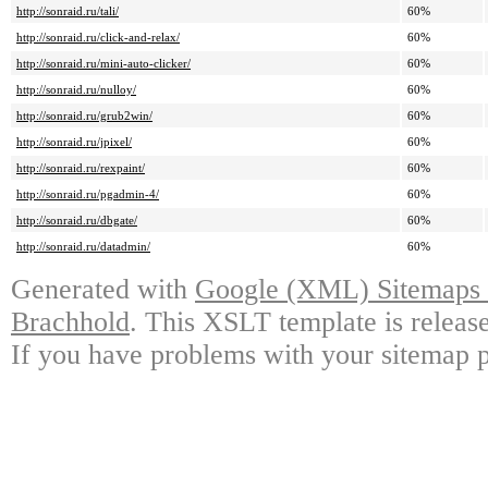
http://sonraid.ru/tali/
60%
http://sonraid.ru/click-and-relax/
60%
http://sonraid.ru/mini-auto-clicker/
60%
http://sonraid.ru/nulloy/
60%
http://sonraid.ru/grub2win/
60%
http://sonraid.ru/jpixel/
60%
http://sonraid.ru/rexpaint/
60%
http://sonraid.ru/pgadmin-4/
60%
http://sonraid.ru/dbgate/
60%
http://sonraid.ru/datadmin/
60%
Generated with
Google (XML) Sitemaps G
Brachhold
. This XSLT template is releas
If you have problems with your sitemap p