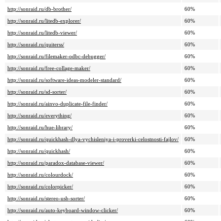
http://sonraid.ru/db-brother/
60%
http://sonraid.ru/litedb-explorer/
60%
http://sonraid.ru/litedb-viewer/
60%
http://sonraid.ru/quiterss/
60%
http://sonraid.ru/filemaker-odbc-debugger/
60%
http://sonraid.ru/free-collage-maker/
60%
http://sonraid.ru/software-ideas-modeler-standard/
60%
http://sonraid.ru/sd-sorter/
60%
http://sonraid.ru/ainvo-duplicate-file-finder/
60%
http://sonraid.ru/everything/
60%
http://sonraid.ru/hue-library/
60%
http://sonraid.ru/quickhash-dlya-vychisleniya-i-proverki-celostnosti-fajlov/
60%
http://sonraid.ru/quickhash/
60%
http://sonraid.ru/paradox-database-viewer/
60%
http://sonraid.ru/colourdock/
60%
http://sonraid.ru/colorpicker/
60%
http://sonraid.ru/stereo-usb-sorter/
60%
http://sonraid.ru/auto-keyboard-window-clicker/
60%