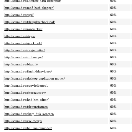
http://sonraid.ru/alternate-hash-generator/
60%
http://sonraid.ru/md5-hash-changer/
60%
http://sonraid.ru/sigil/
60%
http://sonraid.ru/fileupdatechecktool/
60%
http://sonraid.ru/rootsucker/
60%
http://sonraid.ru/stagsi/
60%
http://sonraid.ru/quicklook/
60%
http://sonraid.ru/zlogmonitor/
60%
http://sonraid.ru/zrobocopy/
60%
http://sonraid.ru/bigsplit/
60%
http://sonraid.ru/findhiddenvideos/
60%
http://sonraid.ru/desktop-application-mover/
60%
http://sonraid.ru/copyfoldertool/
60%
http://sonraid.ru/choeazycopy/
60%
http://sonraid.ru/hxd-hex-editor/
60%
http://sonraid.ru/filetransformer/
60%
http://sonraid.ru/sharp-disk-sweeper/
60%
http://sonraid.ru/csv-merge/
60%
http://sonraid.ru/holiline-reminder/
60%