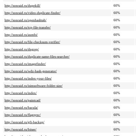
http://sonraid.ru/dupekill/
60%
http://sonraid.ru/video-duplicate-finder/
60%
http://sonraid.ru/openhashtab/
60%
http://sonraid.ru/tcp-file-transfer/
60%
http://sonraid.ru/aumbi/
60%
http://sonraid.ru/file-checksum-verifier/
60%
http://sonraid.ru/dngrep/
60%
http://sonraid.ru/duplicate-same-files-searcher/
60%
http://sonraid.ru/imagefinder/
60%
http://sonraid.ru/wdz-hash-generator/
60%
http://sonraid.ru/index-your-files/
60%
http://sonraid.ru/isimsoftware-folder-size/
60%
http://sonraid.ru/index/
60%
http://sonraid.ru/paintcad/
60%
http://sonraid.ru/bacula/
60%
http://sonraid.ru/flagsync/
60%
http://sonraid.ru/gfi-backup/
60%
http://sonraid.ru/bitser/
60%