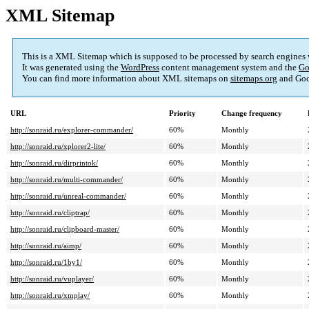
XML Sitemap
This is a XML Sitemap which is supposed to be processed by search engines
It was generated using the
WordPress
content management system and the
Go
You can find more information about XML sitemaps on
sitemaps.org
and Goo
URL
Priority
Change frequency
http://sonraid.ru/explorer-commander/
60%
Monthly
http://sonraid.ru/xplorer2-lite/
60%
Monthly
http://sonraid.ru/dirprintok/
60%
Monthly
http://sonraid.ru/multi-commander/
60%
Monthly
http://sonraid.ru/unreal-commander/
60%
Monthly
http://sonraid.ru/cliptrap/
60%
Monthly
http://sonraid.ru/clipboard-master/
60%
Monthly
http://sonraid.ru/aimp/
60%
Monthly
http://sonraid.ru/1by1/
60%
Monthly
http://sonraid.ru/vuplayer/
60%
Monthly
http://sonraid.ru/xmplay/
60%
Monthly