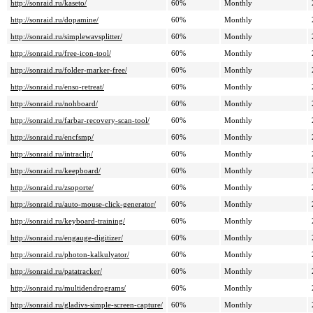
http://sonraid.ru/kaseto/
60%
Monthly
http://sonraid.ru/dopamine/
60%
Monthly
http://sonraid.ru/simplewavsplitter/
60%
Monthly
http://sonraid.ru/free-icon-tool/
60%
Monthly
http://sonraid.ru/folder-marker-free/
60%
Monthly
http://sonraid.ru/enso-retreat/
60%
Monthly
http://sonraid.ru/nohboard/
60%
Monthly
http://sonraid.ru/farbar-recovery-scan-tool/
60%
Monthly
http://sonraid.ru/encfsmp/
60%
Monthly
http://sonraid.ru/intraclip/
60%
Monthly
http://sonraid.ru/keepboard/
60%
Monthly
http://sonraid.ru/zsoporte/
60%
Monthly
http://sonraid.ru/auto-mouse-click-generator/
60%
Monthly
http://sonraid.ru/keyboard-training/
60%
Monthly
http://sonraid.ru/engauge-digitizer/
60%
Monthly
http://sonraid.ru/photon-kalkulyator/
60%
Monthly
http://sonraid.ru/patatracker/
60%
Monthly
http://sonraid.ru/multidendrograms/
60%
Monthly
http://sonraid.ru/gladivs-simple-screen-capture/
60%
Monthly