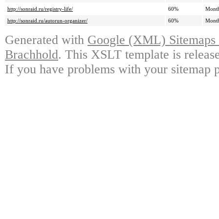
http://sonraid.ru/registry-life/
60%
Mont
http://sonraid.ru/autorun-organizer/
60%
Mont
Generated with
Google (XML) Sitemaps G
Brachhold
. This XSLT template is releas
If you have problems with your sitemap p