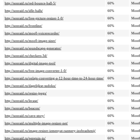
http://sonraid.ru/red-bounce-ball-5/
60%
Mont
http://sonraid.ru/idle-balls/
60%
Mont
http://sonraid.ru/free-picture-resizer-1-0/
60%
Mont
http://sonraid.ru/frontline/
60%
Mont
http://sonraid.ru/moo0-voicerecorder/
60%
Mont
http://sonraid.ru/moo0-image-sizer/
60%
Mont
http://sonraid.ru/soundscape-generator/
60%
Mont
http://sonraid.ru/checkers-3d/
60%
Mont
http://sonraid.ru/digital-image-tool/
60%
Mont
http://sonraid.ru/free-image-converter-1-0/
60%
Mont
http://sonraid.ru/onlajn-converting-a-12-hour-time-to-24-hour-time/
60%
Mont
http://sonraid.ru/dagelijkse-sudoku/
60%
Mont
http://sonraid.ru/resize-jpegs/
60%
Mont
http://sonraid.ru/lecase/
60%
Mont
http://sonraid.ru/beacon/
60%
Mont
http://sonraid.ru/cave-story/
60%
Mont
http://sonraid.ru/multiple-image-resizer-net/
60%
Mont
http://sonraid.ru/image-resizer-izmenyat-razmery-izobrazhenij/
60%
Mont
http://sonraid.ru/penguin-io/
60%
Mont