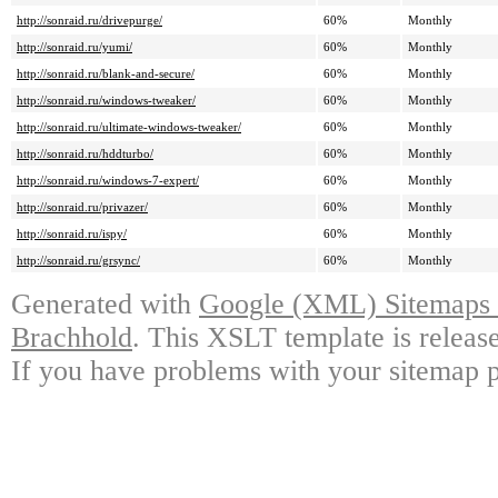
http://sonraid.ru/drivepurge/
60%
Monthly
http://sonraid.ru/yumi/
60%
Monthly
http://sonraid.ru/blank-and-secure/
60%
Monthly
http://sonraid.ru/windows-tweaker/
60%
Monthly
http://sonraid.ru/ultimate-windows-tweaker/
60%
Monthly
http://sonraid.ru/hddturbo/
60%
Monthly
http://sonraid.ru/windows-7-expert/
60%
Monthly
http://sonraid.ru/privazer/
60%
Monthly
http://sonraid.ru/ispy/
60%
Monthly
http://sonraid.ru/grsync/
60%
Monthly
Generated with
Google (XML) Sitemaps G
Brachhold
. This XSLT template is releas
If you have problems with your sitemap p