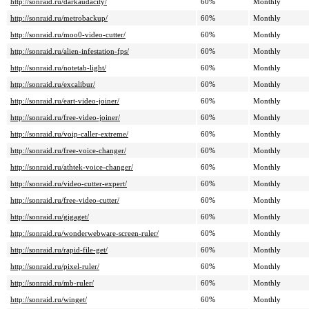
http://sonraid.ru/darkaudacity/
60%
Monthly
http://sonraid.ru/metrobackup/
60%
Monthly
http://sonraid.ru/moo0-video-cutter/
60%
Monthly
http://sonraid.ru/alien-infestation-fps/
60%
Monthly
http://sonraid.ru/notetab-light/
60%
Monthly
http://sonraid.ru/excalibur/
60%
Monthly
http://sonraid.ru/eart-video-joiner/
60%
Monthly
http://sonraid.ru/free-video-joiner/
60%
Monthly
http://sonraid.ru/voip-caller-extreme/
60%
Monthly
http://sonraid.ru/free-voice-changer/
60%
Monthly
http://sonraid.ru/athtek-voice-changer/
60%
Monthly
http://sonraid.ru/video-cutter-expert/
60%
Monthly
http://sonraid.ru/free-video-cutter/
60%
Monthly
http://sonraid.ru/gigaget/
60%
Monthly
http://sonraid.ru/wonderwebware-screen-ruler/
60%
Monthly
http://sonraid.ru/rapid-file-get/
60%
Monthly
http://sonraid.ru/pixel-ruler/
60%
Monthly
http://sonraid.ru/mb-ruler/
60%
Monthly
http://sonraid.ru/winget/
60%
Monthly