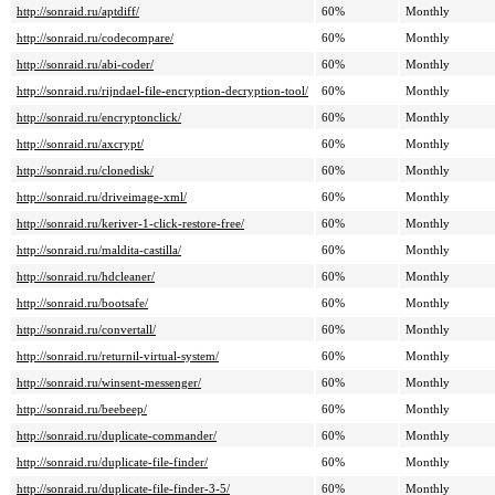
http://sonraid.ru/aptdiff/
60%
Monthly
http://sonraid.ru/codecompare/
60%
Monthly
http://sonraid.ru/abi-coder/
60%
Monthly
http://sonraid.ru/rijndael-file-encryption-decryption-tool/
60%
Monthly
http://sonraid.ru/encryptonclick/
60%
Monthly
http://sonraid.ru/axcrypt/
60%
Monthly
http://sonraid.ru/clonedisk/
60%
Monthly
http://sonraid.ru/driveimage-xml/
60%
Monthly
http://sonraid.ru/keriver-1-click-restore-free/
60%
Monthly
http://sonraid.ru/maldita-castilla/
60%
Monthly
http://sonraid.ru/hdcleaner/
60%
Monthly
http://sonraid.ru/bootsafe/
60%
Monthly
http://sonraid.ru/convertall/
60%
Monthly
http://sonraid.ru/returnil-virtual-system/
60%
Monthly
http://sonraid.ru/winsent-messenger/
60%
Monthly
http://sonraid.ru/beebeep/
60%
Monthly
http://sonraid.ru/duplicate-commander/
60%
Monthly
http://sonraid.ru/duplicate-file-finder/
60%
Monthly
http://sonraid.ru/duplicate-file-finder-3-5/
60%
Monthly