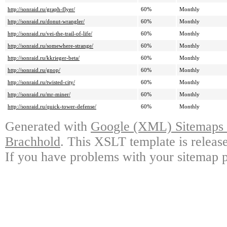
http://sonraid.ru/graph-flyer/
60%
Monthly
http://sonraid.ru/donut-wrangler/
60%
Monthly
http://sonraid.ru/vei-the-trail-of-life/
60%
Monthly
http://sonraid.ru/somewhere-strange/
60%
Monthly
http://sonraid.ru/kkrieger-beta/
60%
Monthly
http://sonraid.ru/gnop/
60%
Monthly
http://sonraid.ru/twisted-city/
60%
Monthly
http://sonraid.ru/mr-miner/
60%
Monthly
http://sonraid.ru/quick-tower-defense/
60%
Monthly
Generated with
Google (XML) Sitemaps G
Brachhold
. This XSLT template is releas
If you have problems with your sitemap p