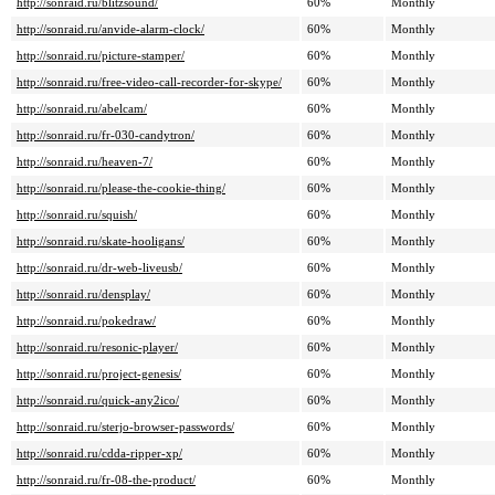
http://sonraid.ru/blitzsound/
60%
Monthly
http://sonraid.ru/anvide-alarm-clock/
60%
Monthly
http://sonraid.ru/picture-stamper/
60%
Monthly
http://sonraid.ru/free-video-call-recorder-for-skype/
60%
Monthly
http://sonraid.ru/abelcam/
60%
Monthly
http://sonraid.ru/fr-030-candytron/
60%
Monthly
http://sonraid.ru/heaven-7/
60%
Monthly
http://sonraid.ru/please-the-cookie-thing/
60%
Monthly
http://sonraid.ru/squish/
60%
Monthly
http://sonraid.ru/skate-hooligans/
60%
Monthly
http://sonraid.ru/dr-web-liveusb/
60%
Monthly
http://sonraid.ru/densplay/
60%
Monthly
http://sonraid.ru/pokedraw/
60%
Monthly
http://sonraid.ru/resonic-player/
60%
Monthly
http://sonraid.ru/project-genesis/
60%
Monthly
http://sonraid.ru/quick-any2ico/
60%
Monthly
http://sonraid.ru/sterjo-browser-passwords/
60%
Monthly
http://sonraid.ru/cdda-ripper-xp/
60%
Monthly
http://sonraid.ru/fr-08-the-product/
60%
Monthly