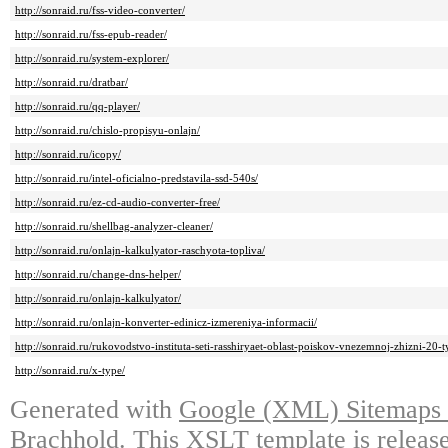
http://sonraid.ru/fss-video-converter/
http://sonraid.ru/fss-epub-reader/
http://sonraid.ru/system-explorer/
http://sonraid.ru/dratbar/
http://sonraid.ru/qq-player/
http://sonraid.ru/chislo-propisyu-onlajn/
http://sonraid.ru/icopy/
http://sonraid.ru/intel-oficialno-predstavila-ssd-540s/
http://sonraid.ru/ez-cd-audio-converter-free/
http://sonraid.ru/shellbag-analyzer-cleaner/
http://sonraid.ru/onlajn-kalkulyator-raschyota-topliva/
http://sonraid.ru/change-dns-helper/
http://sonraid.ru/onlajn-kalkulyator/
http://sonraid.ru/onlajn-konverter-edinicz-izmereniya-informacii/
http://sonraid.ru/rukovodstvo-instituta-seti-rasshiryaet-oblast-poiskov-vnezemnoj-zhizni-2
http://sonraid.ru/x-type/
Generated with
Google (XML) Sitemaps G
Brachhold
. This XSLT template is releas