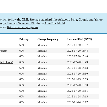
 which follow the XML Sitemap standard like Ask.com, Bing, Google and Yahoo.
ogle Sitemap Generator Plugin
by
Arne Brachhold
.
gle's
list of sitemap programs
.
Priority
Change frequency
Last modified (GMT)
60%
Monthly
2015-11-30 15:37
tenaa/
60%
Monthly
2026-07-20 15:48
60%
Monthly
2026-07-20 15:48
-bitkoinom/
60%
Monthly
2026-07-20 15:49
60%
Monthly
2015-11-28 14:18
60%
Monthly
2026-07-20 15:50
60%
Monthly
2015-11-25 16:33
60%
Monthly
2026-07-20 15:50
60%
Monthly
2026-07-20 15:51
60%
Monthly
2015-11-24 17:13
60%
Monthly
2015-11-24 16:17