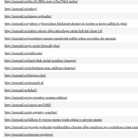
http://sonraid.ru/his-r9-380x-iceq-x%c2%b2-turbo/
http://sonraid.ru/mkey/
http://sonraid.ru/image-uploader/
http://sonraid.ru/yahoo-vyborochno-blokiruet-dostup-k-pochte-u-kogo-adblock-plus/
http://sonraid.ru/nabor-oboev-dlja-rabochego-stola-full-hd-chast-14/
http://sonraid.ru/prezident-xiaomi-rassekretil-eshhe-odnu-novinku-do-anonsa/
http://sonraid.ru/pc-tools-firewall-plus/
http://sonraid.ru/radiocent/
http://sonraid.ru/hard-disk-serial-number-changer/
http://sonraid.ru/technitium-mac-address-changer/
http://sonraid.ru/bingos-chat/
http://sonraid.ru/mwisoft-d/
http://sonraid.ru/hdat2/
http://sonraid.ru/xp-tweaker-russian-edition/
http://sonraid.ru/canon-mg2440/
http://sonraid.ru/mj-registry-watcher/
http://sonraid.ru/fallout-4-vtoroe-mesto-posle-reliza-v-servise-steam/
http://sonraid.ru/google-prekratit-podderzhku-chrome-dlja-windows-xp-i-windows-vista-ve
http://sonraid.ru/internet-explorer/