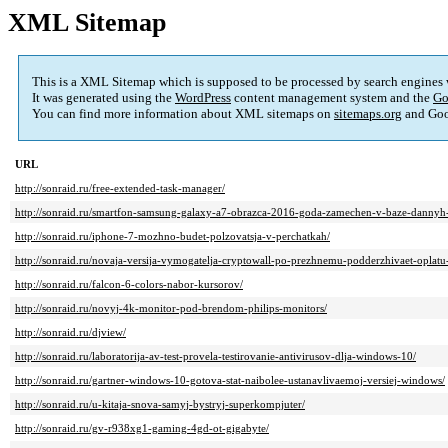
XML Sitemap
This is a XML Sitemap which is supposed to be processed by search engines
It was generated using the
WordPress
content management system and the
Go
You can find more information about XML sitemaps on
sitemaps.org
and Goo
URL
http://sonraid.ru/free-extended-task-manager/
http://sonraid.ru/smartfon-samsung-galaxy-a7-obrazca-2016-goda-zamechen-v-baze-dannyh-
http://sonraid.ru/iphone-7-mozhno-budet-polzovatsja-v-perchatkah/
http://sonraid.ru/novaja-versija-vymogatelja-cryptowall-po-prezhnemu-podderzhivaet-oplatu
http://sonraid.ru/falcon-6-colors-nabor-kursorov/
http://sonraid.ru/novyj-4k-monitor-pod-brendom-philips-monitors/
http://sonraid.ru/djview/
http://sonraid.ru/laboratorija-av-test-provela-testirovanie-antivirusov-dlja-windows-10/
http://sonraid.ru/gartner-windows-10-gotova-stat-naibolee-ustanavlivaemoj-versiej-windows/
http://sonraid.ru/u-kitaja-snova-samyj-bystryj-superkompjuter/
http://sonraid.ru/gv-r938xg1-gaming-4gd-ot-gigabyte/